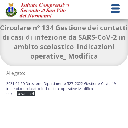
Circolare n° 134 Gestione dei contatti
di casi di infezione da SARS-CoV-2 in
ambito scolastico_Indicazioni
Circolare-n-134-Gestione-dei-contatti-di-casi-di-infezione-da-
operative_ Modifica
SARS-CoV-2-in-ambito-scolastico-_-Indicazioni-operative-–
_Modifica.
Download
Allegato:
2021-01-20-Direzione-Dipartimento-527_2022-Gestione-Covid-19-
in-ambito-scolastico-Indicazioni-operative-Modifica-
003
Download