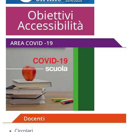
AREA COVID -19
Docenti
Circolari