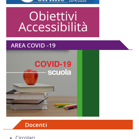
AREA COVID -19
Docenti
Circolari