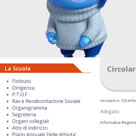
Circola
La Scuola
l’Istituto
Dirigenza
P.T.O.F.
circolare-n-126-Inf
Rav e Rendicontazione Sociale
Organigramma
Allegato:
Segreteria
Organi collegiali
Informativa-Region
Atto di indirizzo
Piano Annuale Delle Attivita’