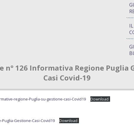
G
R
I
C
G
B
re n° 126 Informativa Regione Puglia 
P
Q
Casi Covid-19
A
S
ormative-regione-Puglia-su-gestione-casi-Covid19
Download
e-Puglia-Gestione-Casi-Covid19
Download