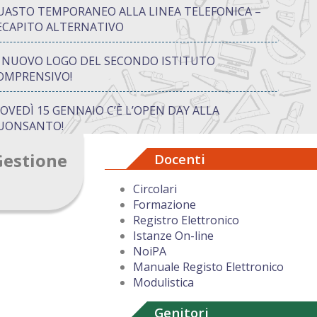
UASTO TEMPORANEO ALLA LINEA TELEFONICA –
ECAPITO ALTERNATIVO
L NUOVO LOGO DEL SECONDO ISTITUTO
OMPRENSIVO!
IOVEDÌ 15 GENNAIO C’È L’OPEN DAY ALLA
UONSANTO!
Gestione
Docenti
ON “ATTIVA…MENTE” TRA CREATIVITÀ E GIOCO:
UANDO IMPARARE DIVENTA UN’AVVENTURA
Circolari
Formazione
UGURI DI BUON NATALE DAL DIRIGENTE
Registro Elettronico
COLASTICO
Istanze On-line
NoiPA
Manuale Registo Elettronico
Modulistica
Genitori