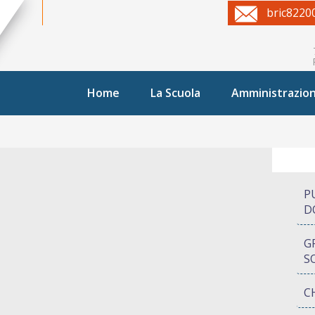
bric8220
Home
La Scuola
Amministrazio
P
D
G
S
C