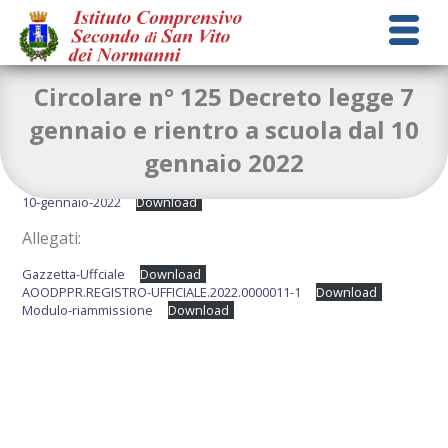
Circolare n° 125 Decreto legge 7
gennaio e rientro a scuola dal 10
gennaio 2022
circolare-n-125-Decreto-Legge-7-gennaio-e-Rientro-a-scuola-dal-
10-gennaio-2022
Download
Allegati:
Gazzetta-Uffciale
Download
AOODPPR.REGISTRO-UFFICIALE.2022.0000011-1
Download
Modulo-riammissione
Download