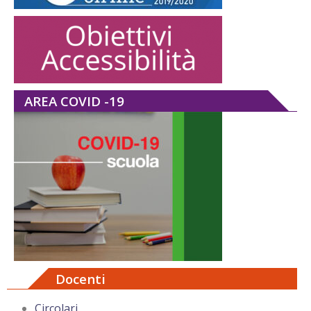
AREA COVID -19
Docenti
Circolari