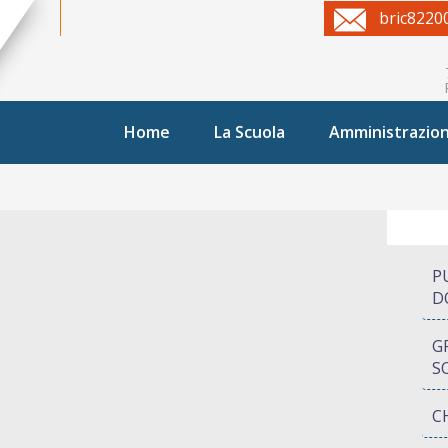
bric8220
Home
La Scuola
Amministrazio
P
D
G
S
C