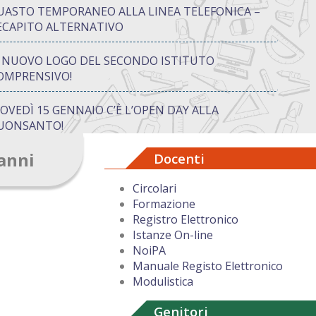
UASTO TEMPORANEO ALLA LINEA TELEFONICA –
ECAPITO ALTERNATIVO
L NUOVO LOGO DEL SECONDO ISTITUTO
OMPRENSIVO!
IOVEDÌ 15 GENNAIO C’È L’OPEN DAY ALLA
UONSANTO!
 anni
Docenti
ON “ATTIVA…MENTE” TRA CREATIVITÀ E GIOCO:
UANDO IMPARARE DIVENTA UN’AVVENTURA
Circolari
Formazione
UGURI DI BUON NATALE DAL DIRIGENTE
Registro Elettronico
COLASTICO
Istanze On-line
NoiPA
Manuale Registo Elettronico
Modulistica
Genitori