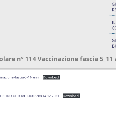
G
R
I
C
G
B
olare n° 114 Vaccinazione fascia 5_11
P
Q
A
cinazione-fascia-5-11-anni
Download
S
ISTRO-UFFICIALEI.0018288.14-12-2021
Download