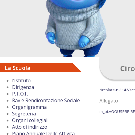
Circ
La Scuola
l’Istituto
Dirigenza
circolare-n-114-Vac
P.T.O.F.
Rav e Rendicontazione Sociale
Allegato
Organigramma
m_pi.AOOUSPBR.REG
Segreteria
Organi collegiali
Atto di indirizzo
Piano Annuale Delle Attivita’