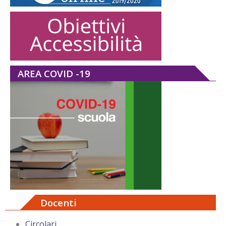
AREA COVID -19
Docenti
Circolari