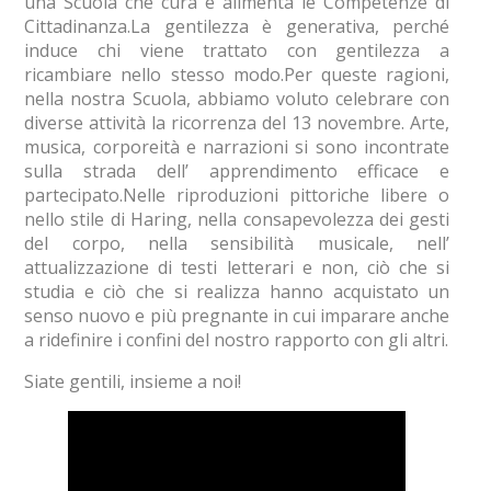
una Scuola che cura e alimenta le Competenze di
Cittadinanza.La gentilezza è generativa, perché
induce chi viene trattato con gentilezza a
ricambiare nello stesso modo.Per queste ragioni,
nella nostra Scuola, abbiamo voluto celebrare con
diverse attività la ricorrenza del 13 novembre. Arte,
musica, corporeità e narrazioni si sono incontrate
sulla strada dell’ apprendimento efficace e
partecipato.Nelle riproduzioni pittoriche libere o
nello stile di Haring, nella consapevolezza dei gesti
del corpo, nella sensibilità musicale, nell’
attualizzazione di testi letterari e non, ciò che si
studia e ciò che si realizza hanno acquistato un
senso nuovo e più pregnante in cui imparare anche
a ridefinire i confini del nostro rapporto con gli altri.
Siate gentili, insieme a noi!