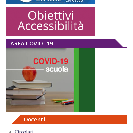
AREA COVID -19
Docenti
Circolari