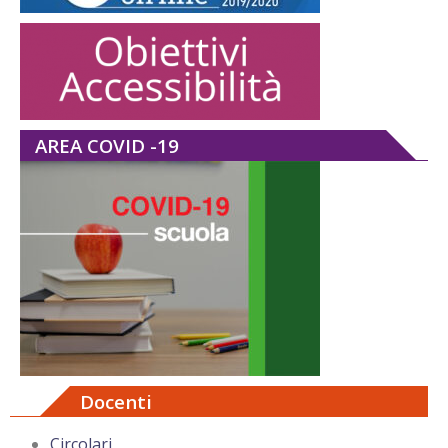
AREA COVID -19
Docenti
Circolari