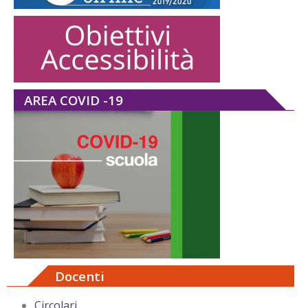
AREA COVID -19
Docenti
Circolari