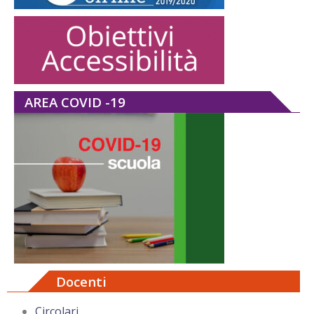
AREA COVID -19
Docenti
Circolari