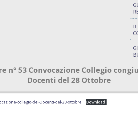
G
R
I
C
G
B
re n° 53 Convocazione Collegio congi
P
Q
Docenti del 28 Ottobre
A
S
ocazione-collegio-dei-Docenti-del-28-ottobre
Download