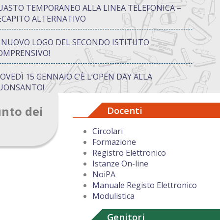
UASTO TEMPORANEO ALLA LINEA TELEFONICA –
ECAPITO ALTERNATIVO
L NUOVO LOGO DEL SECONDO ISTITUTO
OMPRENSIVO!
IOVEDÌ 15 GENNAIO C’È L’OPEN DAY ALLA
UONSANTO!
unto dei
Docenti
ON “ATTIVA…MENTE” TRA CREATIVITÀ E GIOCO:
UANDO IMPARARE DIVENTA UN’AVVENTURA
Circolari
Formazione
UGURI DI BUON NATALE DAL DIRIGENTE
Registro Elettronico
COLASTICO
Istanze On-line
NoiPA
Manuale Registo Elettronico
Modulistica
Genitori