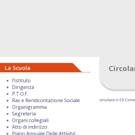
Circola
La Scuola
l’Istituto
Dirigenza
P.T.O.F.
circolare-n-53-Conv
Rav e Rendicontazione Sociale
Organigramma
Segreteria
Organi collegiali
Atto di indirizzo
Piano Annuale Delle Attivita’