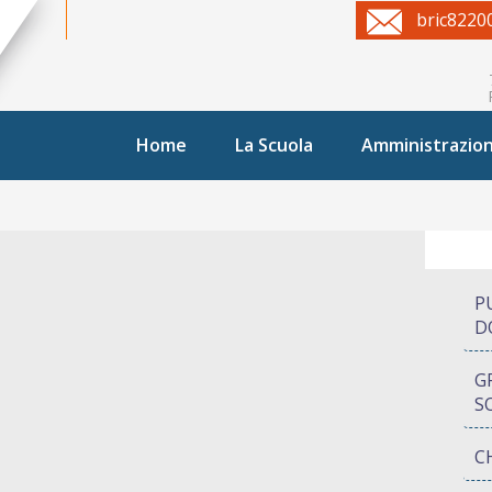
bric8220
Home
La Scuola
Amministrazio
P
D
G
S
C