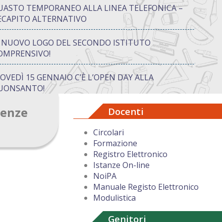
UASTO TEMPORANEO ALLA LINEA TELEFONICA –
ECAPITO ALTERNATIVO
L NUOVO LOGO DEL SECONDO ISTITUTO
OMPRENSIVO!
IOVEDÌ 15 GENNAIO C’È L’OPEN DAY ALLA
UONSANTO!
renze
Docenti
ON “ATTIVA…MENTE” TRA CREATIVITÀ E GIOCO:
UANDO IMPARARE DIVENTA UN’AVVENTURA
Circolari
Formazione
UGURI DI BUON NATALE DAL DIRIGENTE
Registro Elettronico
COLASTICO
Istanze On-line
NoiPA
Manuale Registo Elettronico
Modulistica
Genitori