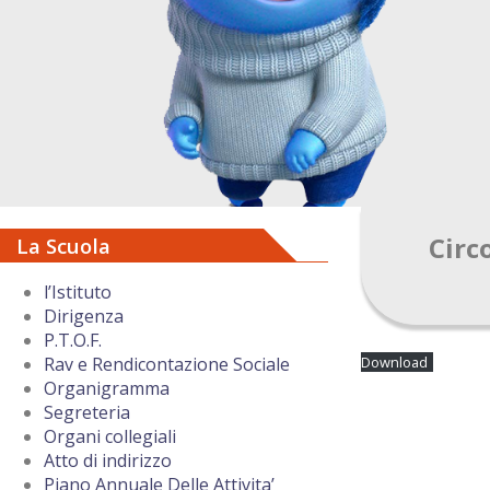
Circ
La Scuola
l’Istituto
Dirigenza
P.T.O.F.
Download
Rav e Rendicontazione Sociale
Organigramma
Segreteria
Organi collegiali
Atto di indirizzo
Piano Annuale Delle Attivita’