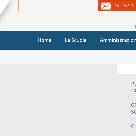
bric8220
Home
La Scuola
Amministrazio
P
D
G
S
C