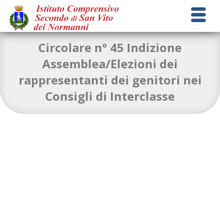
Circolare n° 45 Indizione
Assemblea/Elezioni dei
rappresentanti dei genitori nei
circolare-n-45-Indizione-Assemblea-Elezioni-dei-rappresentanti-
Consigli di Interclasse
dei-genitori-nei-Consigli-di-Interclasse
Download