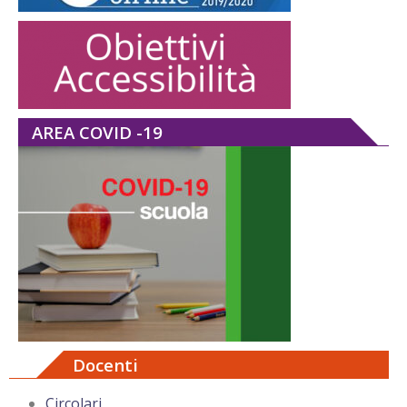
AREA COVID -19
Docenti
Circolari