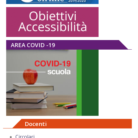
AREA COVID -19
Docenti
Circolari