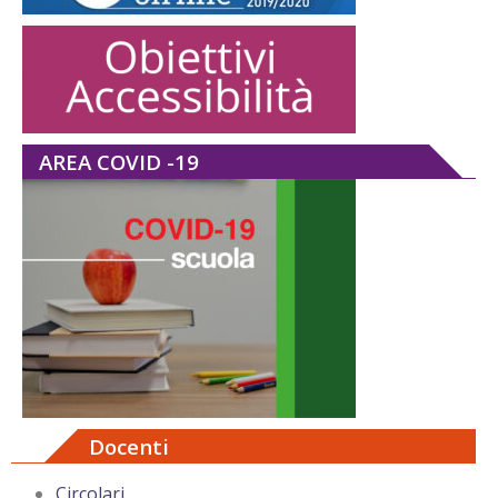
AREA COVID -19
Docenti
Circolari