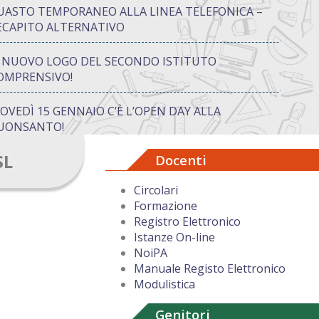
UASTO TEMPORANEO ALLA LINEA TELEFONICA –
ECAPITO ALTERNATIVO
L NUOVO LOGO DEL SECONDO ISTITUTO
OMPRENSIVO!
IOVEDÌ 15 GENNAIO C’È L’OPEN DAY ALLA
UONSANTO!
SL
Docenti
ON “ATTIVA…MENTE” TRA CREATIVITÀ E GIOCO:
UANDO IMPARARE DIVENTA UN’AVVENTURA
Circolari
Formazione
UGURI DI BUON NATALE DAL DIRIGENTE
Registro Elettronico
COLASTICO
Istanze On-line
NoiPA
Manuale Registo Elettronico
Modulistica
Genitori