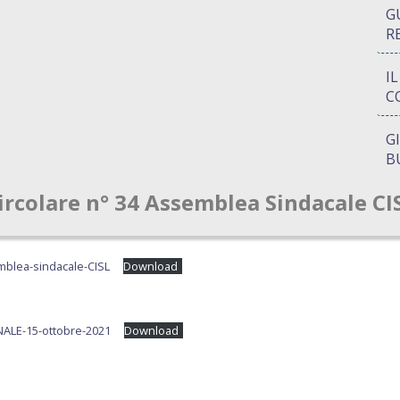
G
R
I
C
G
B
ircolare n° 34 Assemblea Sindacale CI
P
Q
A
mblea-sindacale-CISL
Download
S
LE-15-ottobre-2021
Download