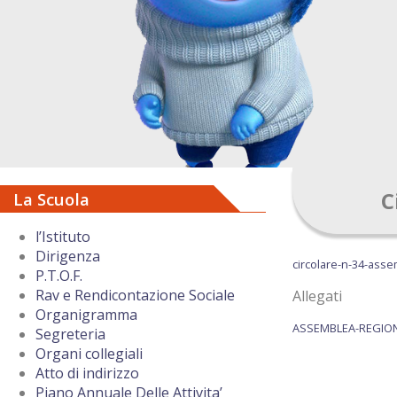
C
La Scuola
l’Istituto
Dirigenza
circolare-n-34-asse
P.T.O.F.
Rav e Rendicontazione Sociale
Allegati
Organigramma
ASSEMBLEA-REGIONA
Segreteria
Organi collegiali
Atto di indirizzo
Piano Annuale Delle Attivita’