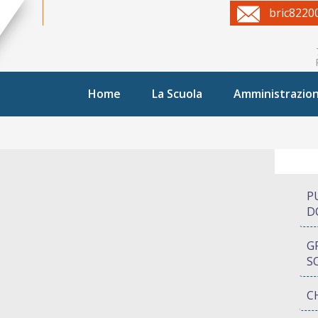
bric8220
Home
La Scuola
Amministrazio
P
D
G
S
C