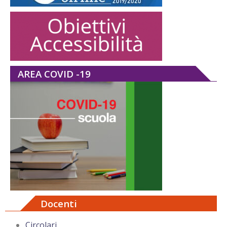
AREA COVID -19
Docenti
Circolari