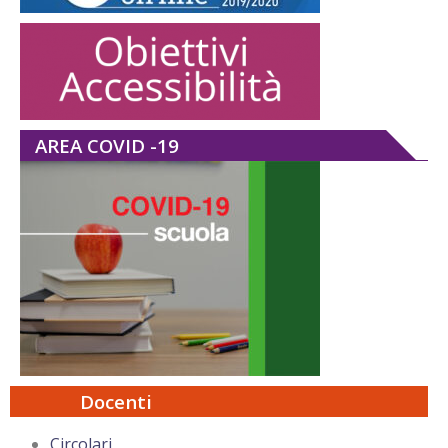
AREA COVID -19
Docenti
Circolari