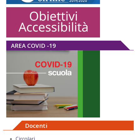
AREA COVID -19
Docenti
Circolari