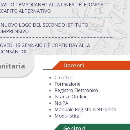
UASTO TEMPORANEO ALLA LINEA TELEFONICA –
ECAPITO ALTERNATIVO
L NUOVO LOGO DEL SECONDO ISTITUTO
OMPRENSIVO!
IOVEDÌ 15 GENNAIO C’È L’OPEN DAY ALLA
UONSANTO!
anitaria
Docenti
ON “ATTIVA…MENTE” TRA CREATIVITÀ E GIOCO:
UANDO IMPARARE DIVENTA UN’AVVENTURA
Circolari
Formazione
UGURI DI BUON NATALE DAL DIRIGENTE
Registro Elettronico
COLASTICO
Istanze On-line
NoiPA
Manuale Registo Elettronico
Modulistica
Genitori