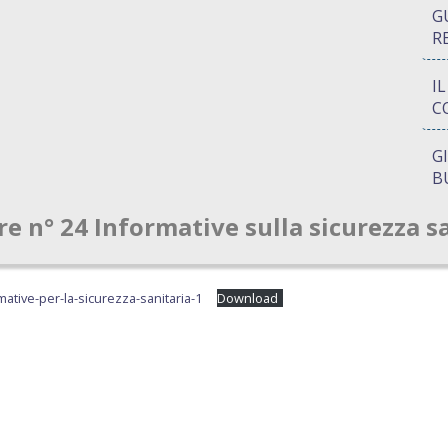
G
R
I
C
G
B
re n° 24 Informative sulla sicurezza s
P
Q
A
mative-per-la-sicurezza-sanitaria-1
Download
S