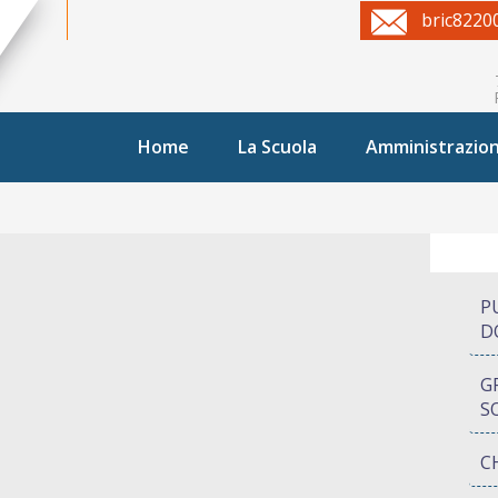
bric8220
Home
La Scuola
Amministrazio
P
D
G
S
C