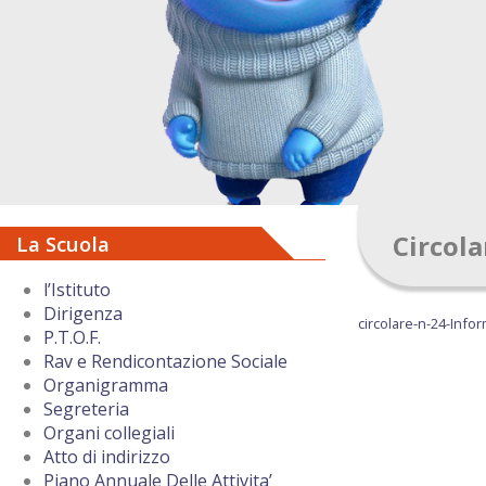
Circola
La Scuola
l’Istituto
Dirigenza
circolare-n-24-Infor
P.T.O.F.
Rav e Rendicontazione Sociale
Organigramma
Segreteria
Organi collegiali
Atto di indirizzo
Piano Annuale Delle Attivita’