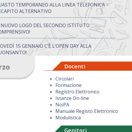
UASTO TEMPORANEO ALLA LINEA TELEFONICA –
ECAPITO ALTERNATIVO
L NUOVO LOGO DEL SECONDO ISTITUTO
OMPRENSIVO!
IOVEDÌ 15 GENNAIO C’È L’OPEN DAY ALLA
UONSANTO!
rzo
Docenti
ON “ATTIVA…MENTE” TRA CREATIVITÀ E GIOCO:
UANDO IMPARARE DIVENTA UN’AVVENTURA
Circolari
Formazione
UGURI DI BUON NATALE DAL DIRIGENTE
Registro Elettronico
COLASTICO
Istanze On-line
NoiPA
Manuale Registo Elettronico
Modulistica
Genitori