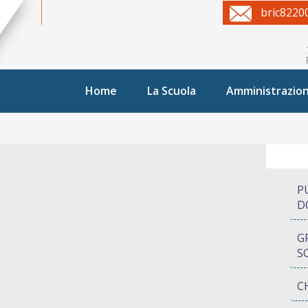
bric8220
Home
La Scuola
Amministrazio
P
D
G
S
C