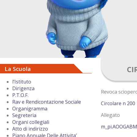
CI
La Scuola
l’Istituto
Dirigenza
Revoca scioper
P.T.O.F.
Rav e Rendicontazione Sociale
Circolare n 200
Organigramma
Allegato
Segreteria
Organi collegiali
m_pi.AOOGABMI.
Atto di indirizzo
Piano Annuale Delle Attivita’