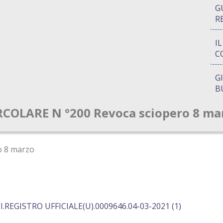
G
R
I
C
G
B
RCOLARE N °200 Revoca sciopero 8 ma
P
Q
A
o 8 marzo
S
REGISTRO UFFICIALE(U).0009646.04-03-2021 (1)