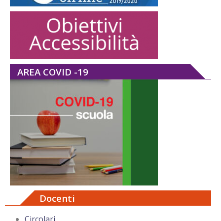
AREA COVID -19
Docenti
Circolari