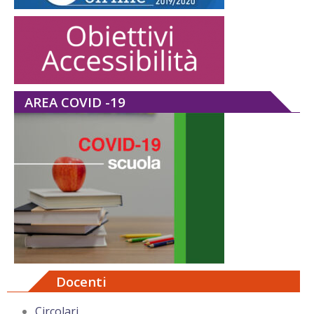
AREA COVID -19
Docenti
Circolari