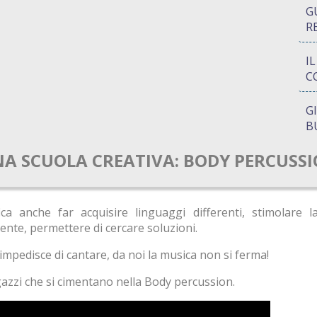
G
R
I
C
G
B
A SCUOLA CREATIVA: BODY PERCUSS
P
Q
A
ca anche far acquisire linguaggi differenti, stimolare la
S
ente, permettere di cercare soluzioni.
impedisce di cantare, da noi la musica non si ferma!
agazzi che si cimentano nella Body percussion.