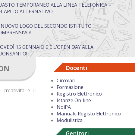
UASTO TEMPORANEO ALLA LINEA TELEFONICA –
ECAPITO ALTERNATIVO
L NUOVO LOGO DEL SECONDO ISTITUTO
OMPRENSIVO!
IOVEDÌ 15 GENNAIO C’È L’OPEN DAY ALLA
UONSANTO!
ION
Docenti
ON “ATTIVA…MENTE” TRA CREATIVITÀ E GIOCO:
UANDO IMPARARE DIVENTA UN’AVVENTURA
Circolari
Formazione
UGURI DI BUON NATALE DAL DIRIGENTE
 creatività e il
Registro Elettronico
COLASTICO
Istanze On-line
NoiPA
Manuale Registo Elettronico
Modulistica
Genitori