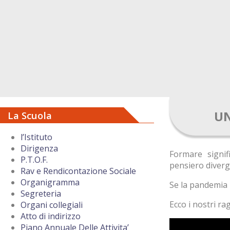
UN
La Scuola
l’Istituto
Dirigenza
Formare signifi
P.T.O.F.
pensiero diverg
Rav e Rendicontazione Sociale
Organigramma
Se la pandemia 
Segreteria
Ecco i nostri r
Organi collegiali
Atto di indirizzo
Piano Annuale Delle Attivita’