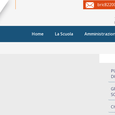
bric8220
Home
La Scuola
Amministrazio
P
D
G
S
C