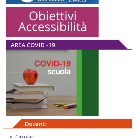
AREA COVID -19
Docenti
Circolari