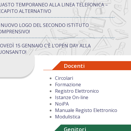
UASTO TEMPORANEO ALLA LINEA TELEFONICA –
ECAPITO ALTERNATIVO
L NUOVO LOGO DEL SECONDO ISTITUTO
OMPRENSIVO!
IOVEDÌ 15 GENNAIO C’È L’OPEN DAY ALLA
UONSANTO!
Docenti
ON “ATTIVA…MENTE” TRA CREATIVITÀ E GIOCO:
UANDO IMPARARE DIVENTA UN’AVVENTURA
Circolari
Formazione
UGURI DI BUON NATALE DAL DIRIGENTE
Registro Elettronico
COLASTICO
Istanze On-line
NoiPA
Manuale Registo Elettronico
Modulistica
Genitori