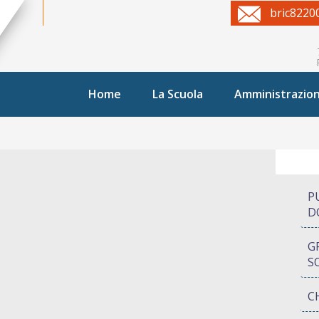
bric8220
Home
La Scuola
Amministrazio
P
D
G
S
C