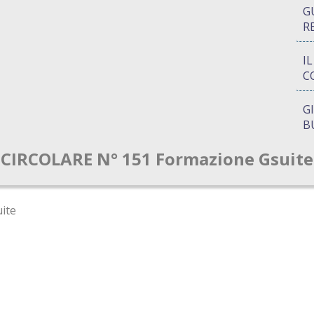
G
R
I
C
G
B
CIRCOLARE N° 151 Formazione Gsuite
P
Q
A
ite
S