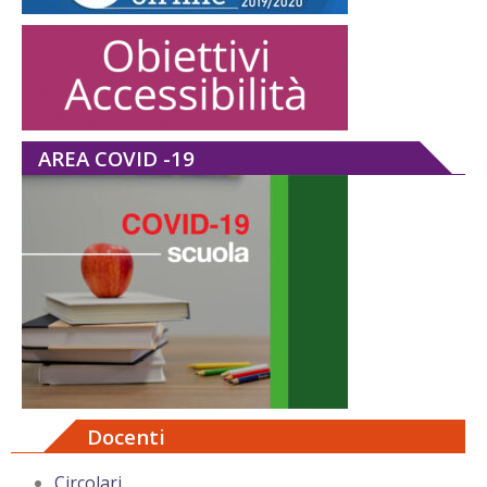
AREA COVID -19
Docenti
Circolari