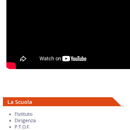
La Scuola
l’Istituto
Dirigenza
P.T.O.F.