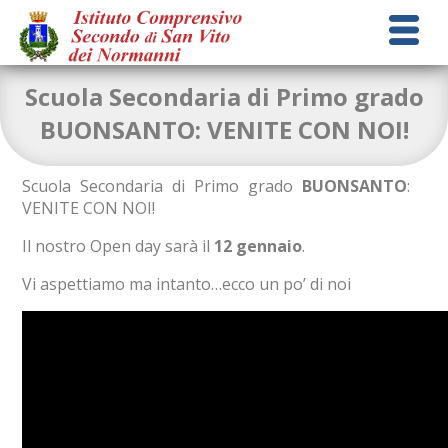
Scuola Secondaria di Primo grado
BUONSANTO: VENITE CON NOI!
Scuola Secondaria di Primo grado
BUONSANTO
:
VENITE CON NOI!
Il nostro Open day sarà il
12 gennaio
.
Vi aspettiamo ma intanto…ecco un po’ di noi