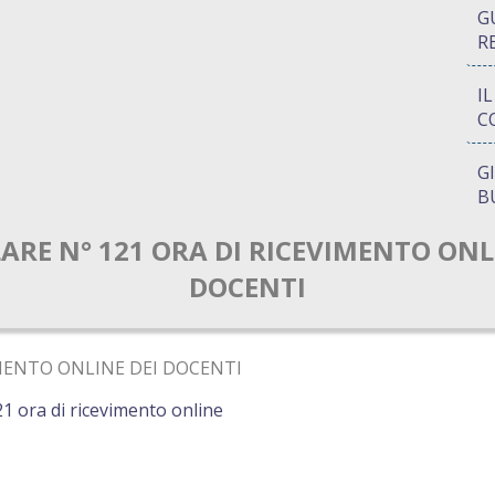
G
R
I
C
G
B
ARE N° 121 ORA DI RICEVIMENTO ONL
P
Q
DOCENTI
A
S
IMENTO ONLINE DEI DOCENTI
 ora di ricevimento online