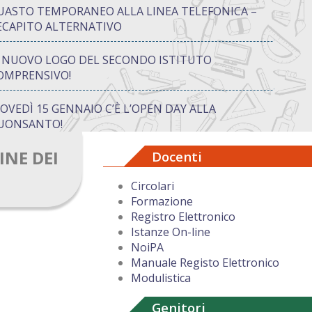
UASTO TEMPORANEO ALLA LINEA TELEFONICA –
ECAPITO ALTERNATIVO
L NUOVO LOGO DEL SECONDO ISTITUTO
OMPRENSIVO!
IOVEDÌ 15 GENNAIO C’È L’OPEN DAY ALLA
UONSANTO!
INE DEI
Docenti
ON “ATTIVA…MENTE” TRA CREATIVITÀ E GIOCO:
UANDO IMPARARE DIVENTA UN’AVVENTURA
Circolari
Formazione
UGURI DI BUON NATALE DAL DIRIGENTE
Registro Elettronico
COLASTICO
Istanze On-line
NoiPA
Manuale Registo Elettronico
Modulistica
Genitori