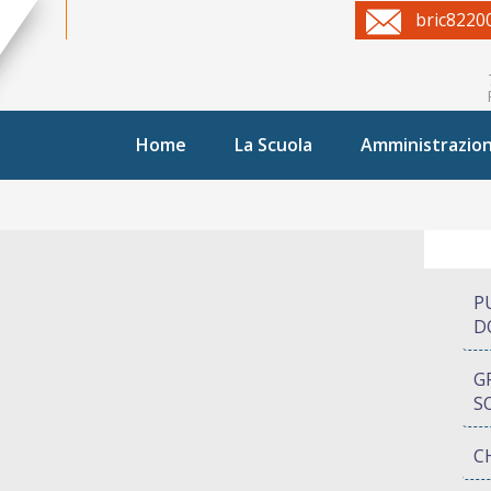
bric8220
Home
La Scuola
Amministrazio
P
D
G
S
C