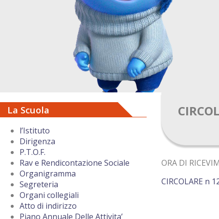
CIRCOL
La Scuola
l’Istituto
Dirigenza
P.T.O.F.
ORA DI RICEV
Rav e Rendicontazione Sociale
Organigramma
CIRCOLARE n 121
Segreteria
Organi collegiali
Atto di indirizzo
Piano Annuale Delle Attivita’