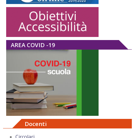
AREA COVID -19
Docenti
Circolari