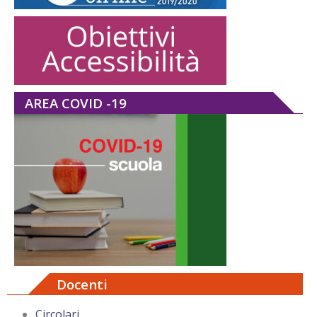
AREA COVID -19
Docenti
Circolari