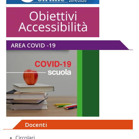
AREA COVID -19
Docenti
Circolari