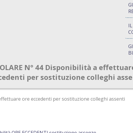
G
R
I
C
G
B
OLARE N° 44 Disponibilità a effettuar
P
Q
cedenti per sostituzione colleghi asse
A
S
effettuare ore eccedenti per sostituzione colleghi assenti
bilità ORE ECCEDENTI sostituzione assenze