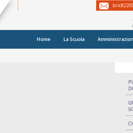
bric8220
Home
La Scuola
Amministrazio
P
D
G
S
C