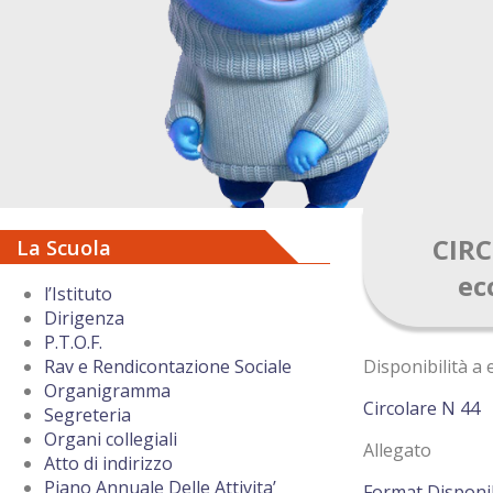
CIRC
La Scuola
ec
l’Istituto
Dirigenza
P.T.O.F.
Disponibilità a 
Rav e Rendicontazione Sociale
Organigramma
Circolare N 44
Segreteria
Organi collegiali
Allegato
Atto di indirizzo
Piano Annuale Delle Attivita’
Format Disponi