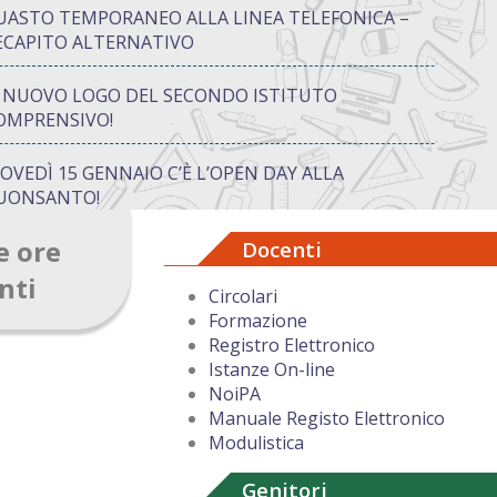
UASTO TEMPORANEO ALLA LINEA TELEFONICA –
ECAPITO ALTERNATIVO
L NUOVO LOGO DEL SECONDO ISTITUTO
OMPRENSIVO!
IOVEDÌ 15 GENNAIO C’È L’OPEN DAY ALLA
UONSANTO!
e ore
Docenti
ON “ATTIVA…MENTE” TRA CREATIVITÀ E GIOCO:
UANDO IMPARARE DIVENTA UN’AVVENTURA
nti
Circolari
Formazione
UGURI DI BUON NATALE DAL DIRIGENTE
Registro Elettronico
COLASTICO
Istanze On-line
NoiPA
Manuale Registo Elettronico
Modulistica
Genitori