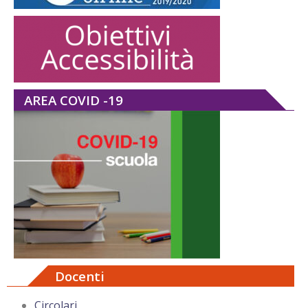
AREA COVID -19
Docenti
Circolari