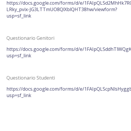
https://docs.google.com/forms/d/e/1FAIpQLSd2MhHk7
LRky_pvix-JG3LTTmUO8QlXblQHT38hw/viewform?
usp=sf_link
Questionario Genitori
https://docs.google.com/forms/d/e/1FAIpQLSddhTlWQ
usp=sf_link
Questionario Studenti
https://docs.google.com/forms/d/e/1FAIpQLScpNlsHy
usp=sf_link