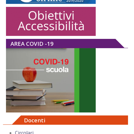
AREA COVID -19
Docenti
Circolari