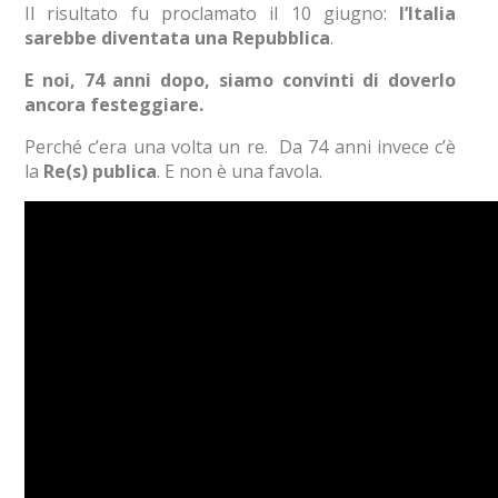
Il risultato fu proclamato il 10 giugno:
l’Italia
sarebbe diventata una Repubblica
.
E noi, 74 anni dopo, siamo convinti di doverlo
ancora festeggiare.
Perché c’era una volta un re. Da 74 anni invece c’è
la
Re(s) publica
. E non è una favola.