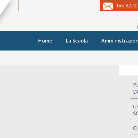
bric8220
Home
La Scuola
Amministrazio
P
D
G
S
C