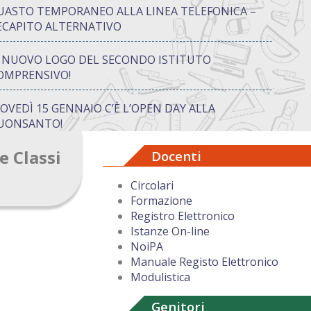
UASTO TEMPORANEO ALLA LINEA TELEFONICA –
ECAPITO ALTERNATIVO
L NUOVO LOGO DEL SECONDO ISTITUTO
OMPRENSIVO!
IOVEDÌ 15 GENNAIO C’È L’OPEN DAY ALLA
UONSANTO!
e Classi
Docenti
ON “ATTIVA…MENTE” TRA CREATIVITÀ E GIOCO:
UANDO IMPARARE DIVENTA UN’AVVENTURA
Circolari
Formazione
UGURI DI BUON NATALE DAL DIRIGENTE
Registro Elettronico
COLASTICO
Istanze On-line
NoiPA
Manuale Registo Elettronico
Modulistica
Genitori