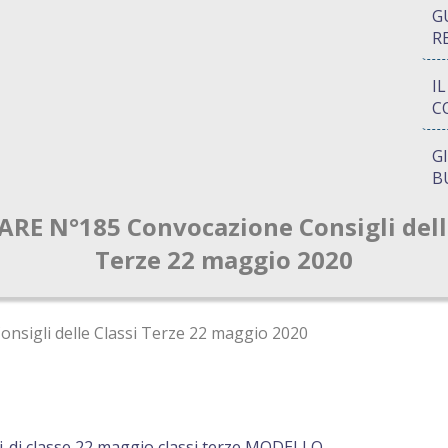
G
R
I
C
G
B
RE N°185 Convocazione Consigli dell
P
Q
Terze 22 maggio 2020
A
S
nsigli delle Classi Terze 22 maggio 2020
i-di classe 22 maggio classi terze MODELLO