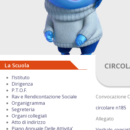
CIRCOLA
La Scuola
l’Istituto
Dirigenza
P.T.O.F.
Convocazione Co
Rav e Rendicontazione Sociale
Organigramma
circolare n185
Segreteria
Organi collegiali
Allegato
Atto di indirizzo
Piano Annuale Delle Attivita’
Verbale-consigl