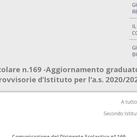
G
R
I
C
G
B
colare n.169 -Aggiornamento graduat
P
Q
rovvisorie d’Istituto per l’a.s. 2020/20
A
S
A tutto
Secondo Istit
Comunicazione del Dirigente Scolastico n° 169