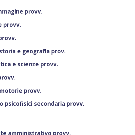
immagine provv.
e provv.
provv.
 storia e geografia prov.
ica e scienze provv.
provv.
 motorie provv.
 psicofisici secondaria provv.
nte amministrativo provv.