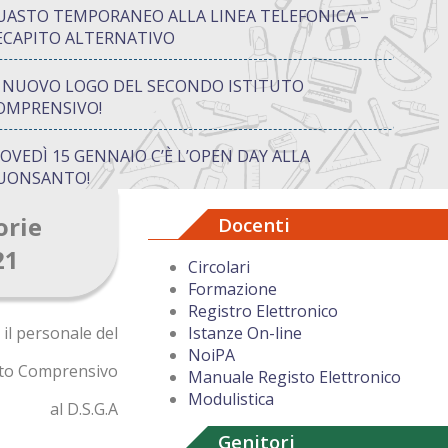
UASTO TEMPORANEO ALLA LINEA TELEFONICA –
ECAPITO ALTERNATIVO
L NUOVO LOGO DEL SECONDO ISTITUTO
OMPRENSIVO!
IOVEDÌ 15 GENNAIO C’È L’OPEN DAY ALLA
UONSANTO!
orie
Docenti
ON “ATTIVA…MENTE” TRA CREATIVITÀ E GIOCO:
UANDO IMPARARE DIVENTA UN’AVVENTURA
21
Circolari
Formazione
UGURI DI BUON NATALE DAL DIRIGENTE
Registro Elettronico
COLASTICO
 il personale del
Istanze On-line
NoiPA
uto Comprensivo
Manuale Registo Elettronico
Modulistica
al D.S.G.A
Genitori