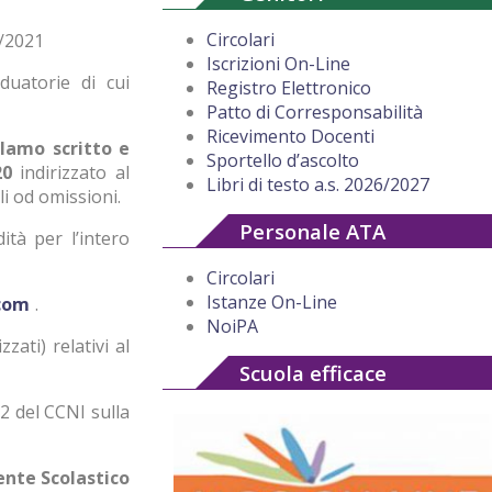
Circolari
0/2021
Iscrizioni On-Line
duatorie di cui
Registro Elettronico
Patto di Corresponsabilità
Ricevimento Docenti
clamo scritto e
Sportello d’ascolto
20
indirizzato al
Libri di testo a.s. 2026/2027
li od omissioni.
Personale ATA
ità per l’intero
Circolari
Istanze On-Line
com
.
NoiPA
ati) relativi al
Scuola efficace
 2 del CCNI sulla
stico