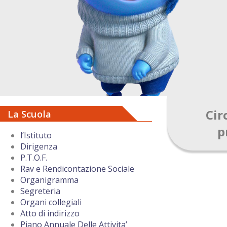
Cir
La Scuola
p
l’Istituto
Dirigenza
P.T.O.F.
Rav e Rendicontazione Sociale
Organigramma
Segreteria
Organi collegiali
Atto di indirizzo
Piano Annuale Delle Attivita’