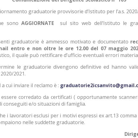
iornamento graduatorie provvisorie d’Istituto per l’a.s. 202
che sono
AGGIORNATE
sul sito web dell’Istituto le gra
esenti graduatorie è ammesso motivato e documentato
re
mail entro e non oltre le ore 12.00 del 07 maggio 20
tico, il quale può rettificare d’ufficio eventuali errori materia
rmine le graduatorie divengono definitive ed hanno valid
 2020/2021.
 a cui inviare il reclamo è :
graduatorie2icsanvito@gmail.
 essere corredato da certificati ( opportunamente scannerizz
li conseguiti e/o situazioni di famiglia.
he i lavoratori esclusi per i motivi espressi ex art.13 comma
ompaiono nelle suddette graduatorie.
Dirigente Scola