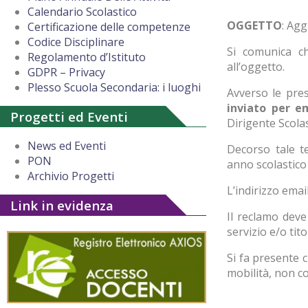
Calendario Scolastico
OGGETTO
: Agg
Certificazione delle competenze
Codice Disciplinare
Si comunica 
Regolamento d’Istituto
all’oggetto.
GDPR – Privacy
Plesso Scuola Secondaria: i luoghi
Avverso le pr
inviato per e
Progetti ed Eventi
Dirigente Scolas
News ed Eventi
Decorso tale te
PON
anno scolastico
Archivio Progetti
L’indirizzo email
Link in evidenza
Il reclamo deve
servizio e/o tito
Si fa presente c
mobilità, non c