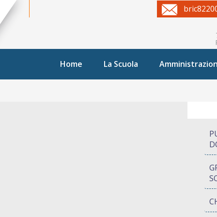
bric8220
Home
La Scuola
Amministrazio
P
D
G
S
C