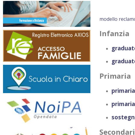
modello reclamo
Infanzia
graduato
graduato
Primaria
primari
primaria
sostegno
Secondari