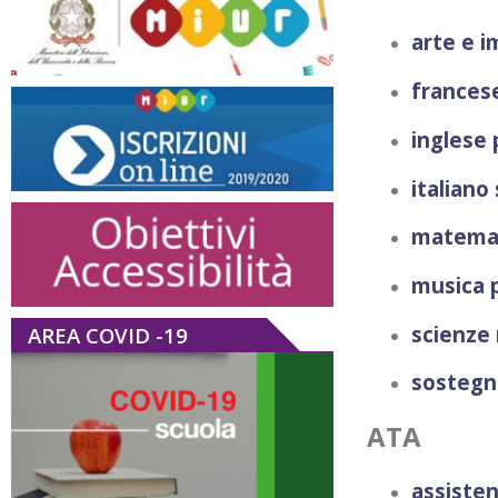
arte e 
frances
inglese 
italiano
matemat
musica 
scienze
AREA COVID -19
sostegno
ATA
assiste