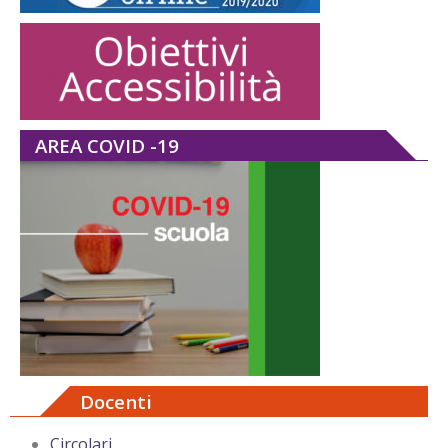
AREA COVID -19
Docenti
Circolari