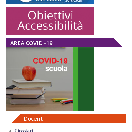
AREA COVID -19
Docenti
Circolari