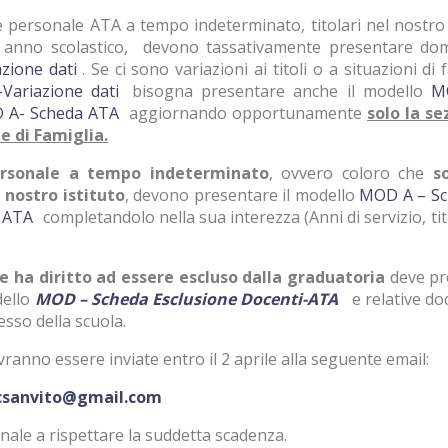
 e personale ATA a tempo indeterminato, titolari nel nostro
e anno scolastico, devono tassativamente presentare 
zione dati
. Se ci sono variazioni ai titoli o a situazioni di 
Variazione dati
bisogna presentare anche il modello
M
 A- Scheda ATA
aggiornando opportunamente
solo la se
e di Famiglia.
ersonale a tempo indeterminato
, ovvero coloro che
s
 nostro istituto
, devono presentare il modello
MOD A – Sc
 ATA
completandolo nella sua interezza (Anni di servizio, tit
he ha diritto ad essere escluso dalla graduatoria
deve pr
dello
MOD – Scheda Esclusione Docenti-ATA
e relative do
esso della scuola.
anno essere inviate entro il 2 aprile alla seguente email:
csanvito@gmail.com
sonale a rispettare la suddetta scadenza.