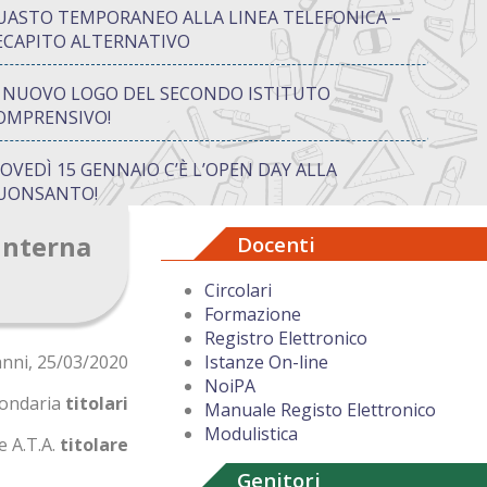
UASTO TEMPORANEO ALLA LINEA TELEFONICA –
ECAPITO ALTERNATIVO
L NUOVO LOGO DEL SECONDO ISTITUTO
OMPRENSIVO!
IOVEDÌ 15 GENNAIO C’È L’OPEN DAY ALLA
UONSANTO!
interna
Docenti
ON “ATTIVA…MENTE” TRA CREATIVITÀ E GIOCO:
UANDO IMPARARE DIVENTA UN’AVVENTURA
Circolari
Formazione
UGURI DI BUON NATALE DAL DIRIGENTE
Registro Elettronico
COLASTICO
nni, 25/03/2020
Istanze On-line
NoiPA
econdaria
titolari
Manuale Registo Elettronico
Modulistica
e A.T.A.
titolare
Genitori