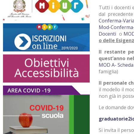
Tutti i docenti
dal precedent
Conferma-Varia
Mod-Conferma-
Docenti
o
MOD
o delle Esigenz
Il restante p
quest’anno nel
MOD A- Scheda
famiglia)
Il personale c
il modello il mo
AREA COVID -19
non già in poss
Le domande dovr
graduatorie2i
Si invita il per