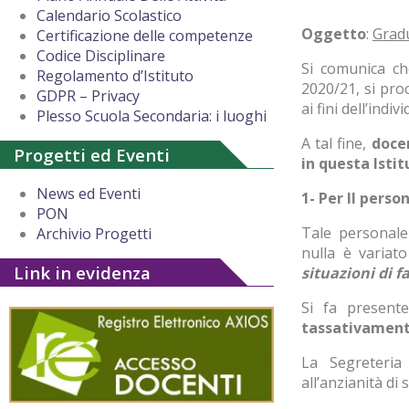
Calendario Scolastico
Oggetto
:
Grad
Certificazione delle competenze
Codice Disciplinare
Si comunica che,
Regolamento d’Istituto
2020/21, si pro
GDPR – Privacy
ai fini dell’ind
Plesso Scuola Secondaria: i luoghi
A tal fine,
doce
Progetti ed Eventi
in questa Istit
News ed Eventi
1- Per Il perso
PON
Tale personale
Archivio Progetti
nulla è variat
Link in evidenza
situazioni di f
Si fa present
tassativamen
La Segreteria
all’anzianità di 