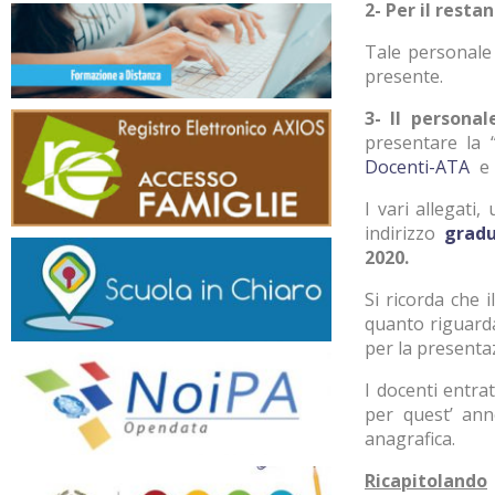
2- Per il resta
Tale personale
presente.
3- Il personal
presentare la 
Docenti-ATA
e 
I vari allegati
indirizzo
gradu
2020.
Si ricorda che 
quanto riguarda 
per la presenta
I docenti entra
per quest’ ann
anagrafica.
Ricapitolando