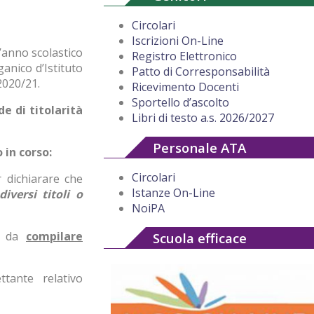
Circolari
Iscrizioni On-Line
l’anno scolastico
Registro Elettronico
anico d’Istituto
Patto di Corresponsabilità
2020/21.
Ricevimento Docenti
Sportello d’ascolto
e di titolarità
Libri di testo a.s. 2026/2027
Personale ATA
 in corso:
Circolari
 dichiarare che
Istanze On-Line
diversi
titoli o
NoiPA
è da
compilare
Scuola efficace
tante relativo