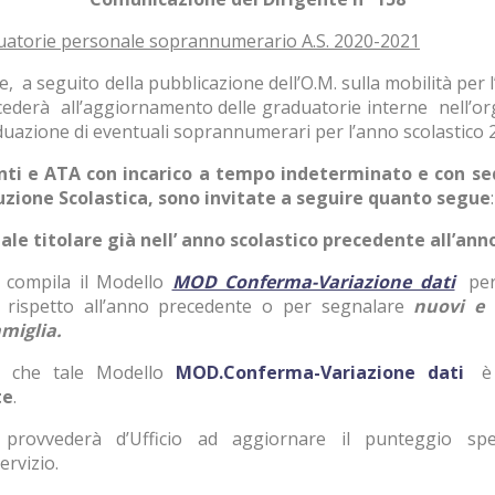
uatorie personale soprannumerario A.S. 2020-2021
 a seguito della pubblicazione dell’O.M. sulla mobilità per 
cederà all’aggiornamento delle graduatorie interne nell’org
ividuazione di eventuali soprannumerari per l’anno scolastico 
nti e ATA con incarico a tempo indeterminato e con sed
uzione Scolastica, sono invitate
a seguire quanto segue
:
nale titolare già nell’ anno scolastico precedente all’anno
 compila il Modello
MOD Conferma-Variazione dati
per
o rispetto all’anno precedente o per segnalare
nuovi e 
amiglia.
e che tale Modello
MOD.Conferma-Variazione dati
te
.
 provvederà d’Ufficio ad aggiornare il punteggio spet
servizio.