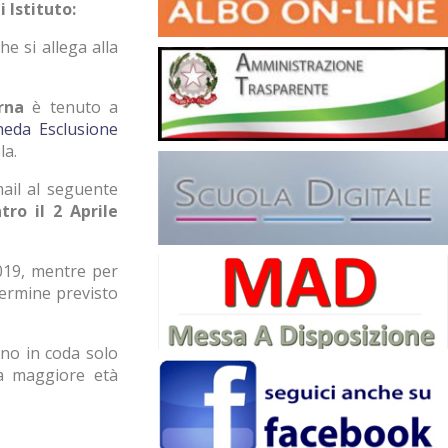
 Istituto:
he si allega alla
erna
è tenuto a
eda Esclusione
la.
mail al seguente
ro il 2 Aprile
2019, mentre per
 termine previsto
nno in coda solo
la maggiore età