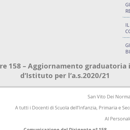
G
R
I
C
G
B
are 158 – Aggiornamento graduatoria 
P
Q
d’Istituto per l’a.s.2020/21
A
S
San Vito Dei Norma
A tutti i Docenti di Scuola dell’Infanzia, Primaria e S
Al Personal
Comunicazione del Dirigente n° 158