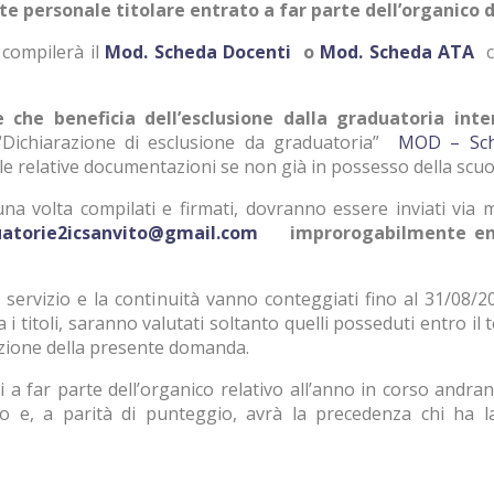
nte personale titolare entrato a far parte dell’organico di
 compilerà il
Mod. Scheda Docenti
o
Mod. Scheda ATA
c
e che beneficia dell’esclusione dalla graduatoria int
“Dichiarazione di esclusione da graduatoria”
MOD – Sch
le relative documentazioni se non già in possesso della scuo
, una volta compilati e firmati, dovranno essere inviati via 
atorie2icsanvito@gmail.com
improrogabilmente ent
il servizio e la continuità vanno conteggiati fino al 31/08/
i titoli, saranno valutati soltanto quelli posseduti entro il
zione della presente domanda.
ti a far parte dell’organico relativo all’anno in corso andra
o e, a parità di punteggio, avrà la precedenza chi ha 