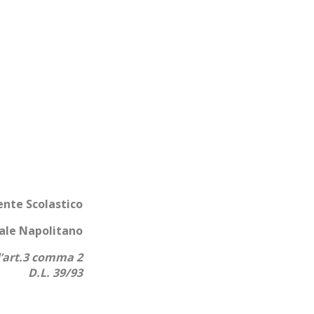
stico
litano
l’art.3 comma 2
D.L. 39/93