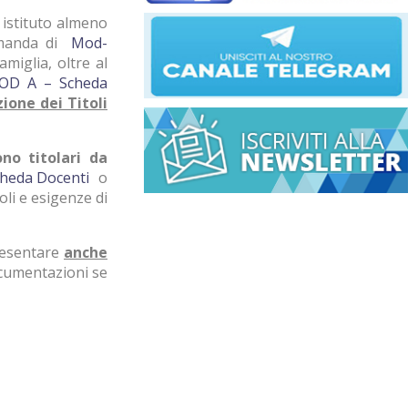
 istituto almeno
domanda di
Mod-
famiglia, oltre al
OD A – Scheda
zione dei Titoli
ono titolari da
heda Docenti
o
oli e esigenze di
esentare
anche
cumentazioni se