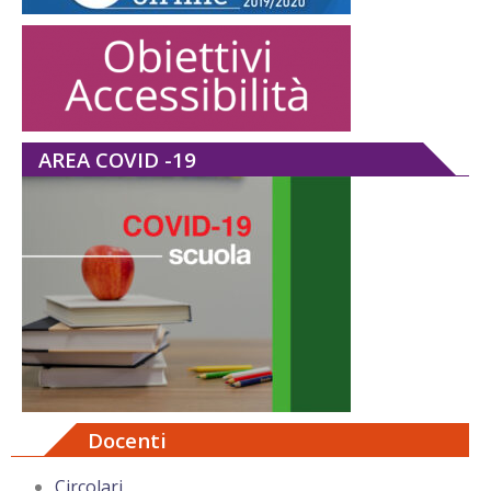
AREA COVID -19
Docenti
Circolari