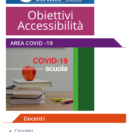
AREA COVID -19
Docenti
Circolari