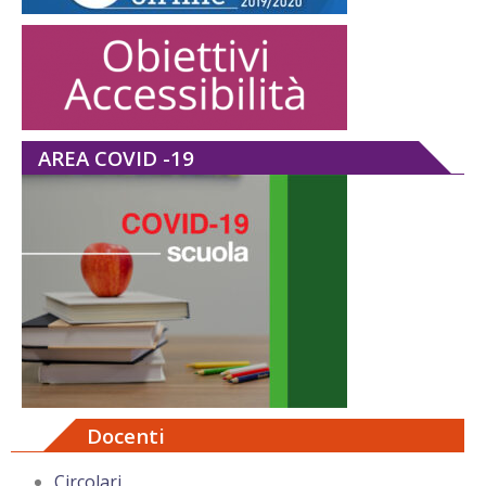
AREA COVID -19
Docenti
Circolari