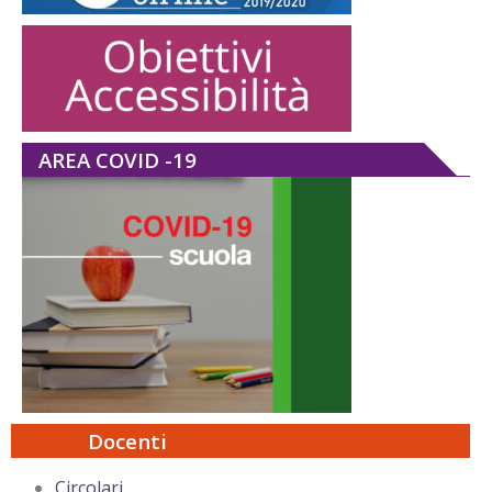
AREA COVID -19
Docenti
Circolari