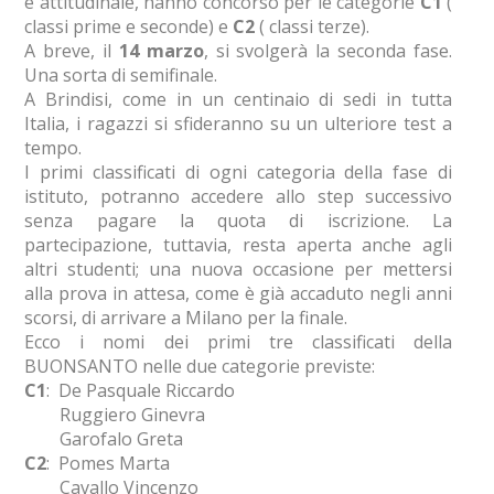
e attitudinale, hanno concorso per le categorie
C1
(
classi prime e seconde) e
C2
( classi terze).
A breve, il
14 marzo
, si svolgerà la seconda fase.
Una sorta di semifinale.
A Brindisi, come in un centinaio di sedi in tutta
Italia, i ragazzi si sfideranno su un ulteriore test a
tempo.
I primi classificati di ogni categoria della fase di
istituto, potranno accedere allo step successivo
senza pagare la quota di iscrizione. La
partecipazione, tuttavia, resta aperta anche agli
altri studenti; una nuova occasione per mettersi
alla prova in attesa, come è già accaduto negli anni
scorsi, di arrivare a Milano per la finale.
Ecco i nomi dei primi tre classificati della
BUONSANTO nelle due categorie previste:
C1
: De Pasquale Riccardo
Ruggiero Ginevra
Garofalo Greta
C2
: Pomes Marta
Cavallo Vincenzo