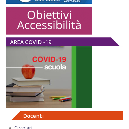
AREA COVID -19
Docenti
Circolari